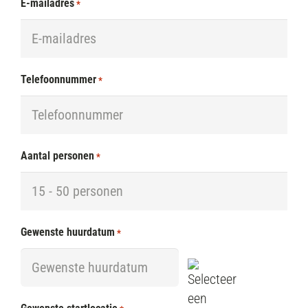
E-mailadres
*
Telefoonnummer
*
Aantal personen
*
Gewenste huurdatum
*
DD
dash