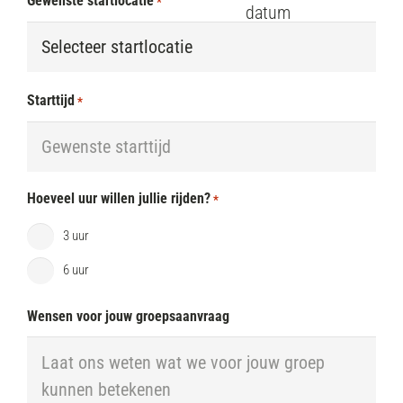
Gewenste startlocatie
*
MM
dash
JJJJ
Starttijd
*
Hoeveel uur willen jullie rijden?
*
3 uur
6 uur
Wensen voor jouw groepsaanvraag