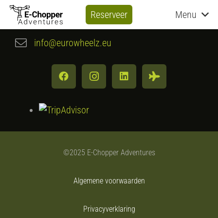
Reserveer
Menu
+31 (0)857849257
info@eurowheelz.eu
©2025 E-Chopper Adventures
Algemene voorwaarden
Privacyverklaring