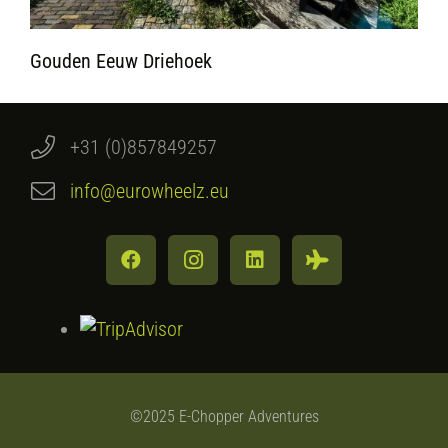
Gouden Eeuw Driehoek
+31 (0)857849257
info@eurowheelz.eu
©2025 E-Chopper Adventures